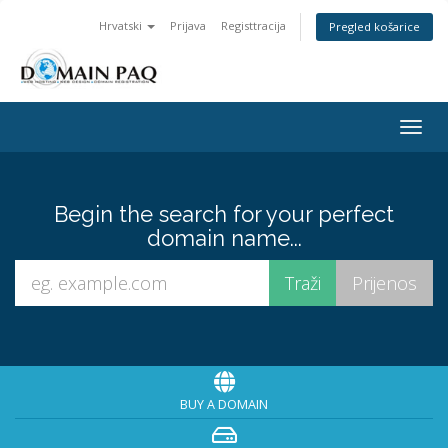
Hrvatski
Prijava
Registtracija
Pregled košarice
Togg
navig
Begin the search for your perfect
domain name...
BUY A DOMAIN