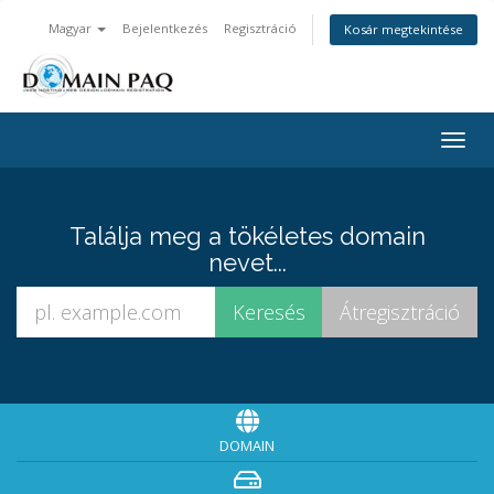
Magyar
Bejelentkezés
Regisztráció
Kosár megtekintése
Togg
navig
Találja meg a tökéletes domain
nevet...
DOMAIN