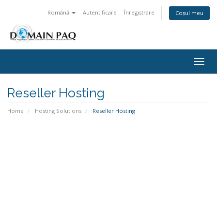
Română
Autentificare
Înregistrare
Coșul meu
Togg
navig
Reseller Hosting
Home
Hosting Solutions
Reseller Hosting