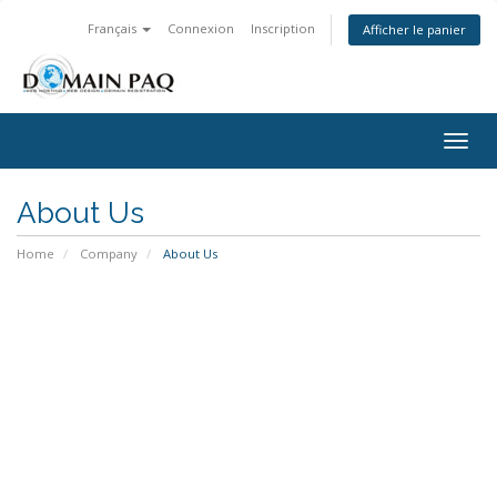
Français
Connexion
Inscription
Afficher le panier
Togg
navig
About Us
Home
Company
About Us